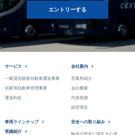
エントリーする
サービス
会社案内
一般貸切旅客自動車運送事業
営業所紹介
自家用自動車管理事業
会社概要
運送約款
代表挨拶
経営理念
車両ラインナップ
安全への取り組み
実績紹介
輸送の安全に関する公表