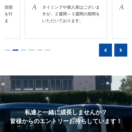
実技技能
タイミングや個人差はございま
診断を行
すが、２週間～３週間の期間を
なりま
いただいております。
私達と一緒に成長しませんか？
皆様からのエントリー
お待ちしています！